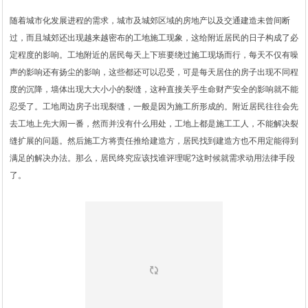
随着城市化发展进程的需求，城市及城郊区域的房地产以及交通建造未曾间断
过，而且城郊还出现越来越密布的工地施工现象，这给附近居民的日子构成了必
定程度的影响。工地附近的居民每天上下班要绕过施工现场而行，每天不仅有噪
声的影响还有扬尘的影响，这些都还可以忍受，可是每天居住的房子出现不同程
度的沉降，墙体出现大大小小的裂缝，这种直接关乎生命财产安全的影响就不能
忍受了。工地周边房子出现裂缝，一般是因为施工所形成的。附近居民往往会先
去工地上先大闹一番，然而并没有什么用处，工地上都是施工工人，不能解决裂
缝扩展的问题。然后施工方将责任推给建造方，居民找到建造方也不用定能得到
满足的解决办法。那么，居民终究应该找谁评理呢?这时候就需求动用法律手段
了。