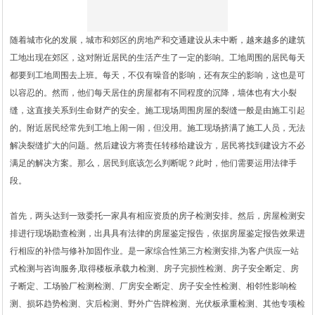
随着城市化的发展，城市和郊区的房地产和交通建设从未中断，越来越多的建筑
工地出现在郊区，这对附近居民的生活产生了一定的影响。工地周围的居民每天
都要到工地周围去上班。每天，不仅有噪音的影响，还有灰尘的影响，这也是可
以容忍的。然而，他们每天居住的房屋都有不同程度的沉降，墙体也有大小裂
缝，这直接关系到生命财产的安全。施工现场周围房屋的裂缝一般是由施工引起
的。附近居民经常先到工地上闹一闹，但没用。施工现场挤满了施工人员，无法
解决裂缝扩大的问题。然后建设方将责任转移给建设方，居民将找到建设方不必
满足的解决方案。那么，居民到底该怎么判断呢？此时，他们需要运用法律手
段。
首先，两头达到一致委托一家具有相应资质的房子检测安排。然后，房屋检测安
排进行现场勘查检测，出具具有法律的房屋鉴定报告，依据房屋鉴定报告效果进
行相应的补偿与修补加固作业。是一家综合性第三方检测安排,为客户供应一站
式检测与咨询服务,取得楼板承载力检测、房子完损性检测、房子安全断定、房
子断定、工场验厂检测检测、厂房安全断定、房子安全性检测、相邻性影响检
测、损坏趋势检测、灾后检测、野外广告牌检测、光伏板承重检测、其他专项检