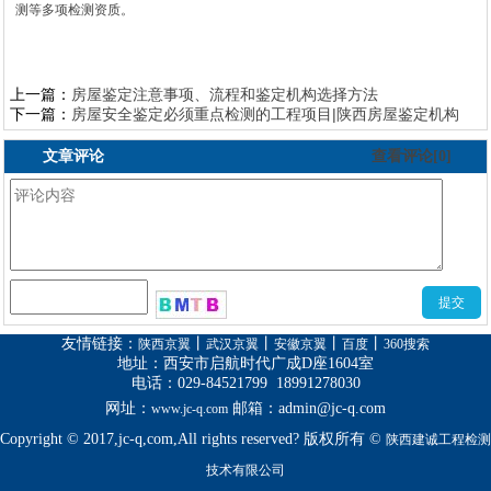
测等多项检测资质。
上一篇：
房屋鉴定注意事项、流程和鉴定机构选择方法
下一篇：
房屋安全鉴定必须重点检测的工程项目|陕西房屋鉴定机构
文章评论
查看评论[0]
友情链接
：
丨
丨
丨
丨
陕西京翼
武汉京翼
安徽京翼
百度
360搜索
地址：西安市启航时代广成D座1604室
电话：029-84521799 18991278030
网址：
邮箱：
admin@jc-q.com
www.jc-q.com
Copyright © 2017,jc-q,com,All rights reserved? 版权所有 ©
陕西建诚工程检测
技术有限公司