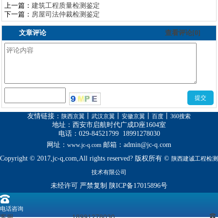
上一篇：
建筑工程质量检测鉴定
下一篇：
房屋司法仲裁检测鉴定
文章评论
查看评论[0]
友情链接
：
丨
丨
丨
丨
陕西京翼
武汉京翼
安徽京翼
百度
360搜索
地址：西安市启航时代广成D座1604室
电话：029-84521799 18991278030
网址：
邮箱：
admin@jc-q.com
www.jc-q.com
Copyright © 2017,jc-q,com,All rights reserved? 版权所有 ©
陕西建诚工程检测
技术有限公司
未经许可 严禁复制
陕ICP备17015896号
󰇯
电话咨询
客服
18991278030
󰇯